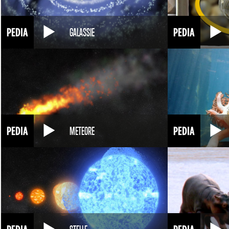
GALASSIE
METEORE