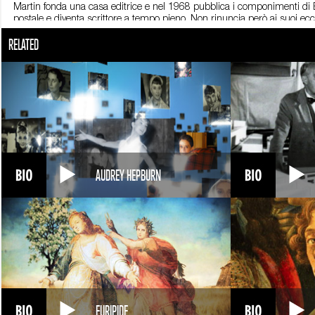
Martin fonda una casa editrice e nel 1968 pubblica i componimenti di Buk
postale e diventa scrittore a tempo pieno. Non rinuncia però ai suoi ecce
collabora con la rivista Open City, per cui cura la rubrica Taccuino di un 
RELATED
pubblicati in volume nel 1969. Nel ‘71 esce il romanzo che lo renderà cele
sarcasmo e gusto del grottesco. Nel corso degli anni 70 pubblica le racc
dall’inferno. In entrambe le opere Bukowski narra la realtà che conosce 
romanzo in cui racconta le proprie avventure dopo anni di astinenza se
dichiaratamente autobiografica, del film Barfly - Moscone da Bar.
Nel 1994, esce il suo ultimo romanzo: Pulp. Una storia del XX secolo. Qui 
narrativa tradizionale. È considerato il suo testamento letterario. Char
per il suo disprezzo nei confronti della società contemporanea, è consid
AUDREY HEPBURN
EURIPIDE