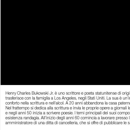
Henry Charles Bukowski Jr. è uno scrittore e poeta statunitense di or
trasferisce con la famiglia a Los Angeles, negli Stati Uniti. La sua è un
conforto nella scrittura e nell’alcol. A 20 anni abbandona la casa paterna
Nel frattempo si dedica alla scrittura e invia le proprie opere a giornali
e negli anni 50 inizia a scrivere poesie. I temi principali dei suoi compon
esistenza randagia. All’inizio degli anni 60 comincia a lavorare presso l
amministratore di una ditta di cancelleria, che si offre di pubblicare le