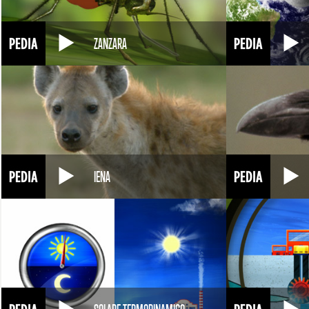
ZANZARA
IENA