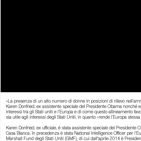
«La presenza di un alto numero di donne in posizioni di rilievo nell’
Karen Donfried, ex assistente speciale del Presidente Obama nonché ex uf
interessi tra gli Stati uniti e l’Europa e di come questo allineamento f
sia utile agli interessi degli Stati Uniti, in quanto «rende l’Europa stess
Karen Donfried, ex ufficiale, è stata assistente speciale del Presidente 
Casa Bianca. In precedenza è stata National Intelligence Officer per l’E
Marshall Fund degli Stati Uniti (GMF), di cui dall'aprile 2014 è Presiden