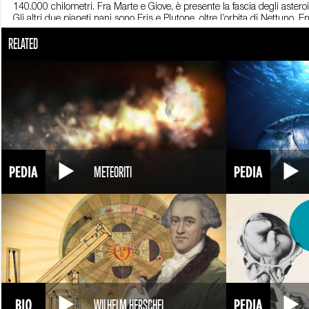
140.000 chilometri. Fra Marte e Giove, è presente la fascia degli asteroi
Gli altri due pianeti nani sono Eris e Plutone, oltre l’orbita di Nettuno
RELATED
Al di là di Giove c’è Saturno. Ha un diametro di 120.000 chilometri ed è 
evidenti sono gli anelli degli altri giganti gassosi. Gli ultimi due pia
chilometri. Su Urano e Nettuno le temperature scendono sotto i – 200 gra
oggetti di ghiaccio, a parte Plutone. Quindi il disco diffuso, dal quale p
satelliti maggiori e un numero imprecisato di comete, asteroidi e meteore
che sono stati scoperti tra il XVIII e il XIX secolo. Risale invece al 2003
Oltre 130 miliardi di chilometri separano Sedna dalla sua stella: il Sole.
METEORITI
WILHELM HERSCHEL