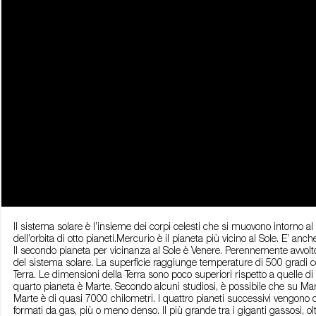
Il sistema solare è l’insieme dei corpi celesti che si muovono intorno al 
dell’orbita di otto pianeti.Mercurio è il pianeta più vicino al Sole. E’ an
Il secondo pianeta per vicinanza al Sole è Venere. Perennemente avvolto d
del sistema solare. La superficie raggiunge temperature di 500 gradi cent
Terra. Le dimensioni della Terra sono poco superiori rispetto a quelle di 
quarto pianeta è Marte. Secondo alcuni studiosi, è possibile che su Mart
Marte è di quasi 7000 chilometri. I quattro pianeti successivi vengono 
formati da gas, più o meno denso. Il più grande tra i giganti gassosi, ol